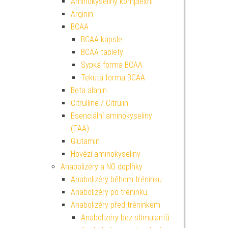
Aminokyseliny komplexní
Arginin
BCAA
BCAA kapsle
BCAA tablety
Sypká forma BCAA
Tekutá forma BCAA
Beta alanin
Citrulline / Citrulin
Esenciální aminokyseliny
(EAA)
Glutamin
Hovězí aminokyseliny
Anabolizéry a NO doplňky
Anabolizéry během tréninku
Anabolizéry po tréninku
Anabolizéry před tréninkem
Anabolizéry bez stimulantů