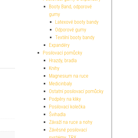
Booty Band, odporové
gumy
Latexové booty bandy
Odporové gumy
Textilní booty bandy
Expandéry
Posilovací pomůcky
Hrazdy, bradla
Knihy
Magnesium na ruce
Medicinbaly
Ostatní posilovací pomůcky
Podpěry na kliky
Posilovací kolečka
Švihadla
Závaží na ruce a nohy
Závěsné posilovací
systémy, TRX