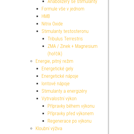
Anabolizéry se stimulanty
Formule vše v jednom
HMB
Nitrix Oxide
Stimulanty testosteronu
Tribulus Terrestris
ZMA / Zinek + Magnesium
(hořčík)
Energie, pitný režim
Energetické gely
Energetické nápoje
Iontové nápoje
Stimulanty a energizéry
Vytrvalostní výkon
Přípravky během výkonu
Přípravky před výkonem
Regenerace po výkonu
Kloubní výživa