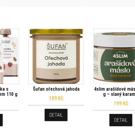
ka s
Šufan ořechová jahoda
4slim arašídové más
em 110 g
g – slaný karam
189
Kč
199
Kč
DETAIL
DETAIL