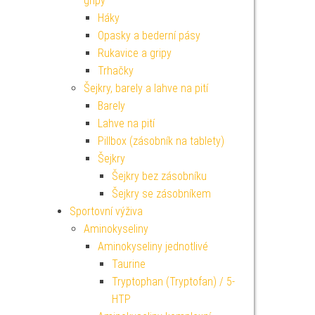
gripy
Háky
Opasky a bederní pásy
Rukavice a gripy
Trhačky
Šejkry, barely a lahve na pití
Barely
Lahve na pití
Pillbox (zásobník na tablety)
Šejkry
Šejkry bez zásobníku
Šejkry se zásobníkem
Sportovní výživa
Aminokyseliny
Aminokyseliny jednotlivé
Taurine
Tryptophan (Tryptofan) / 5-
HTP