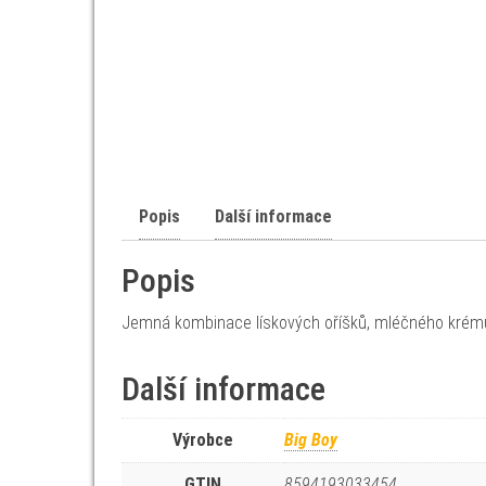
Popis
Další informace
Popis
Jemná kombinace lískových oříšků, mléčného krému 
Další informace
Výrobce
Big Boy
GTIN
8594193033454