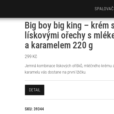
SPALOVAČ
Big boy big king – krém 
lískovými ořechy s mlé
a karamelem 220 g
299
Kč
Jemná kombinace lískových oříšků, mléčného krému 
karamelu vás dostane na první lžičku.
DETAIL
SKU:
39344