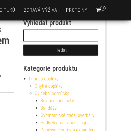
0
E TUKŮ
ZDRAVÁ VÝŽIVA
PROTEINY
Vyhledat produkt
s
Vyhledávání
kem
Kategorie produktu
a
Fitness doplňky
Chytré doplňky
Cvičební pomůcky
Balanční podložky
Bandáže
Gymnastické míče, overbally
Podložky na cvičení, jógu
Posilovací gumy a expandery