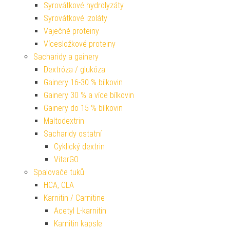
Syrovátkové hydrolyzáty
Syrovátkové izoláty
Vaječné proteiny
Vícesložkové proteiny
Sacharidy a gainery
Dextróza / glukóza
Gainery 16-30 % bílkovin
Gainery 30 % a více bílkovin
Gainery do 15 % bílkovin
Maltodextrin
Sacharidy ostatní
Cyklický dextrin
VitarGO
Spalovače tuků
HCA, CLA
Karnitin / Carnitine
Acetyl L-karnitin
Karnitin kapsle