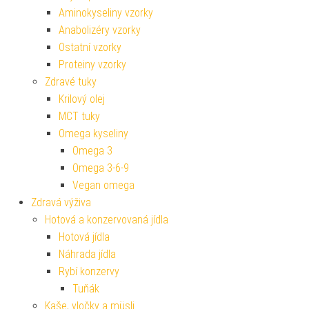
Aminokyseliny vzorky
Anabolizéry vzorky
Ostatní vzorky
Proteiny vzorky
Zdravé tuky
Krilový olej
MCT tuky
Omega kyseliny
Omega 3
Omega 3-6-9
Vegan omega
Zdravá výživa
Hotová a konzervovaná jídla
Hotová jídla
Náhrada jídla
Rybí konzervy
Tuňák
Kaše, vločky a müsli