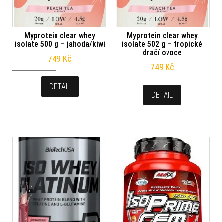
Myprotein clear whey
Myprotein clear whey
isolate 500 g – jahoda/kiwi
isolate 502 g – tropické
dračí ovoce
749
Kč
749
Kč
DETAIL
DETAIL