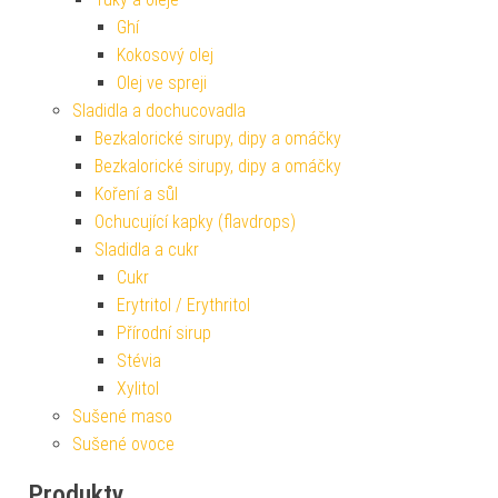
Ghí
Kokosový olej
Olej ve spreji
Sladidla a dochucovadla
Bezkalorické sirupy, dipy a omáčky
Bezkalorické sirupy, dipy a omáčky
Koření a sůl
Ochucující kapky (flavdrops)
Sladidla a cukr
Cukr
Erytritol / Erythritol
Přírodní sirup
Stévia
Xylitol
Sušené maso
Sušené ovoce
Produkty