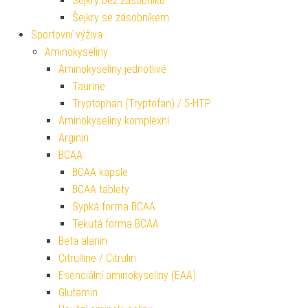
Šejkry bez zásobníku
Šejkry se zásobníkem
Sportovní výživa
Aminokyseliny
Aminokyseliny jednotlivé
Taurine
Tryptophan (Tryptofan) / 5-HTP
Aminokyseliny komplexní
Arginin
BCAA
BCAA kapsle
BCAA tablety
Sypká forma BCAA
Tekutá forma BCAA
Beta alanin
Citrulline / Citrulin
Esenciální aminokyseliny (EAA)
Glutamin