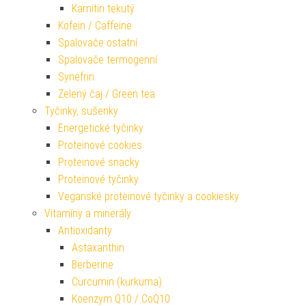
Karnitin tekutý
Kofein / Caffeine
Spalovače ostatní
Spalovače termogenní
Synefrin
Zelený čaj / Green tea
Tyčinky, sušenky
Energetické tyčinky
Proteinové cookies
Proteinové snacky
Proteinové tyčinky
Veganské proteinové tyčinky a cookiesky
Vitamíny a minerály
Antioxidanty
Astaxanthin
Berberine
Curcumin (kurkuma)
Koenzym Q10 / CoQ10