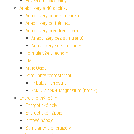
Hovězí aminokyseliny
Anabolizéry a NO doplňky
Anabolizéry během tréninku
Anabolizéry po tréninku
Anabolizéry před tréninkem
Anabolizéry bez stimulantů
Anabolizéry se stimulanty
Formule vše v jednom
HMB
Nitrix Oxide
Stimulanty testosteronu
Tribulus Terrestris
ZMA / Zinek + Magnesium (hořčík)
Energie, pitný režim
Energetické gely
Energetické nápoje
Iontové nápoje
Stimulanty a energizéry