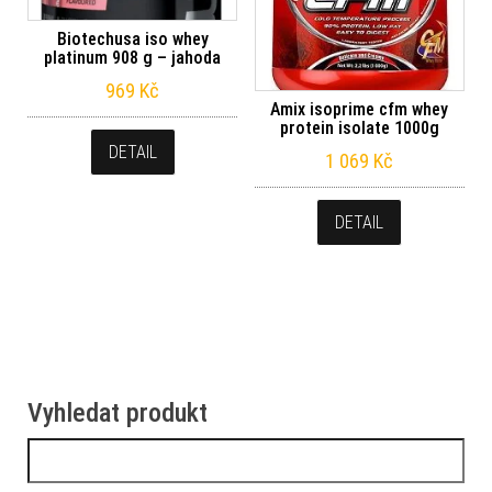
Biotechusa iso whey
platinum 908 g – jahoda
969
Kč
Amix isoprime cfm whey
protein isolate 1000g
DETAIL
1 069
Kč
DETAIL
Vyhledat produkt
Vyhledávání