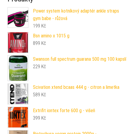
Power system kotníkový adaptér ankle straps
gym babe - růžová
199
Kč
Bsn amino x 1015 g
899
Kč
Swanson full spectrum guarana 500 mg 100 kapslí
229
Kč
Scivation xtend bcaas 444 g - citron a limetka
589
Kč
Extrifit iontex forte 600 g - višeň
399
Kč
Biotechusa vegan protein 2000g -