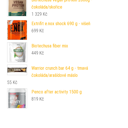
čokoláda/skořice
1 329
Kč
Extrifit e.nox shock 690 g - višeň
699
Kč
Biotechusa fiber mix
449
Kč
Warrior crunch bar 64 g - tmavá
čokoláda/arašídové máslo
55
Kč
Penco after activity 1500 g
819
Kč