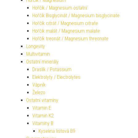
Hořčík / Magnesium
Hořčík / Magnesium ostatní
Hořčík Bisglycinát / Magnesium bisglycinate
Hořčík citrát / Magnesium citrate
Hořčík malát / Magnesium malate
Hořčík treonát / Magnesium threonate
Longevity
Multivitamin
Ostatní minerály
Draslík / Potassium
Elektrolyty / Electrolytes
Vápník
Železo
Ostatní vitamíny
Vitamin E
Vitamin K2
Vitamíny B
Kyselina listová B9