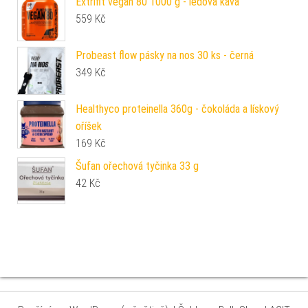
Extrifit vegan 80 1000 g - ledová káva
559
Kč
Probeast flow pásky na nos 30 ks - černá
349
Kč
Healthyco proteinella 360g - čokoláda a lískový
oříšek
169
Kč
Šufan ořechová tyčinka 33 g
42
Kč