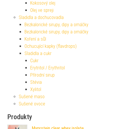
Kokosový olej
Olej ve spreji
Sladidla a dochucovadla
Bezkalorické sirupy, dipy a omáčky
Bezkalorické sirupy, dipy a omáčky
Koření a sůl
Ochucující kapky (flavdrops)
Sladidla a cukr
Cukr
Erytritol / Erythritol
Přírodní sirup
Stévia
Xylitol
Sušené maso
Sušené ovoce
Produkty
Myprotein clear whey isolate