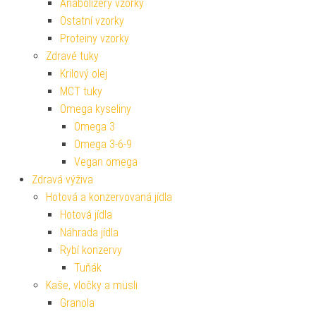
Anabolizéry vzorky
Ostatní vzorky
Proteiny vzorky
Zdravé tuky
Krilový olej
MCT tuky
Omega kyseliny
Omega 3
Omega 3-6-9
Vegan omega
Zdravá výživa
Hotová a konzervovaná jídla
Hotová jídla
Náhrada jídla
Rybí konzervy
Tuňák
Kaše, vločky a müsli
Granola