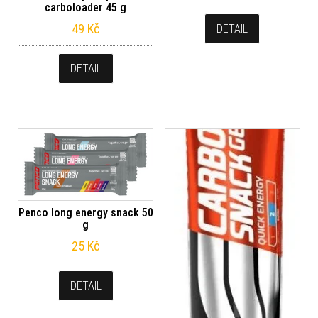
carboloader 45 g
49
Kč
DETAIL
DETAIL
Penco long energy snack 50
g
25
Kč
DETAIL