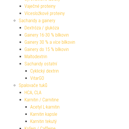
Vaječné proteiny
Vícesložkové proteiny
Sacharidy a gainery
Dextróza / glukóza
Gainery 16-30 % bílkovin
Gainery 30 % a více bílkovin
Gainery do 15 % bílkovin
Maltodextrin
Sacharidy ostatní
Cyklický dextrin
VitarGO
Spalovače tuků
HCA, CLA
Karnitin / Carnitine
Acetyl L-karnitin
Karnitin kapsle
Karnitin tekutý
Kofein / Caffeine