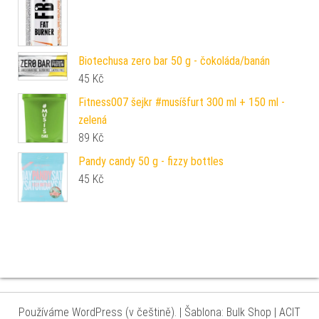
Biotechusa zero bar 50 g - čokoláda/banán
45
Kč
Fitness007 šejkr #musíšfurt 300 ml + 150 ml -
zelená
89
Kč
Pandy candy 50 g - fizzy bottles
45
Kč
Používáme WordPress (v češtině).
|
Šablona: Bulk Shop
| ACIT