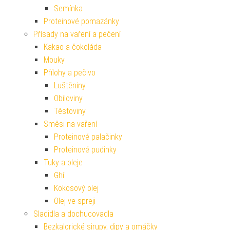
Semínka
Proteinové pomazánky
Přísady na vaření a pečení
Kakao a čokoláda
Mouky
Přílohy a pečivo
Luštěniny
Obiloviny
Těstoviny
Směsi na vaření
Proteinové palačinky
Proteinové pudinky
Tuky a oleje
Ghí
Kokosový olej
Olej ve spreji
Sladidla a dochucovadla
Bezkalorické sirupy, dipy a omáčky