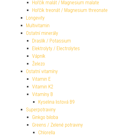
Hořčík malát / Magnesium malate
Hořčík treonát / Magnesium threonate
Longevity
Multivitamin
Ostatní minerály
Draslík / Potassium
Elektrolyty / Electrolytes
Vápník
Železo
Ostatní vitamíny
Vitamin E
Vitamin K2
Vitamíny B
Kyselina listová B9
Superpotraviny
Ginkgo biloba
Greens / Zelené potraviny
Chlorella