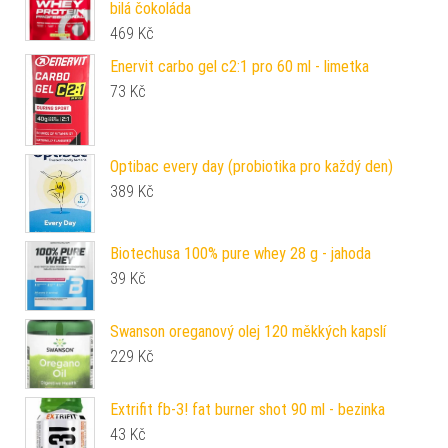
bilá čokoláda
469
Kč
Enervit carbo gel c2:1 pro 60 ml - limetka
73
Kč
Optibac every day (probiotika pro každý den)
389
Kč
Biotechusa 100% pure whey 28 g - jahoda
39
Kč
Swanson oreganový olej 120 měkkých kapslí
229
Kč
Extrifit fb-3! fat burner shot 90 ml - bezinka
43
Kč