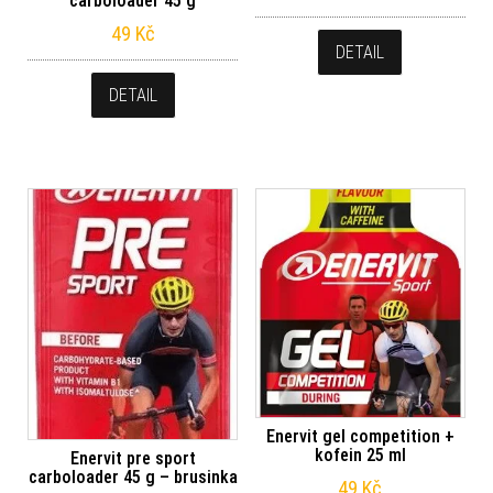
carboloader 45 g
49
Kč
DETAIL
DETAIL
Enervit gel competition +
kofein 25 ml
Enervit pre sport
carboloader 45 g – brusinka
49
Kč