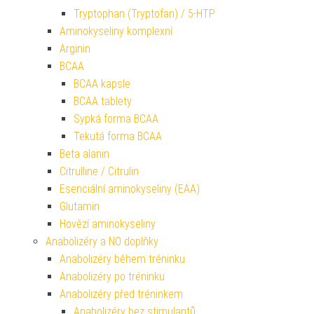
Tryptophan (Tryptofan) / 5-HTP
Aminokyseliny komplexní
Arginin
BCAA
BCAA kapsle
BCAA tablety
Sypká forma BCAA
Tekutá forma BCAA
Beta alanin
Citrulline / Citrulin
Esenciální aminokyseliny (EAA)
Glutamin
Hovězí aminokyseliny
Anabolizéry a NO doplňky
Anabolizéry během tréninku
Anabolizéry po tréninku
Anabolizéry před tréninkem
Anabolizéry bez stimulantů