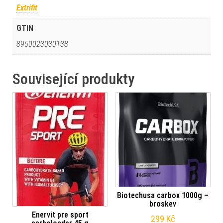
Extrifit
GTIN
8950023030138
Související produkty
Biotechusa carbox 1000g –
broskev
Enervit pre sport
299
Kč