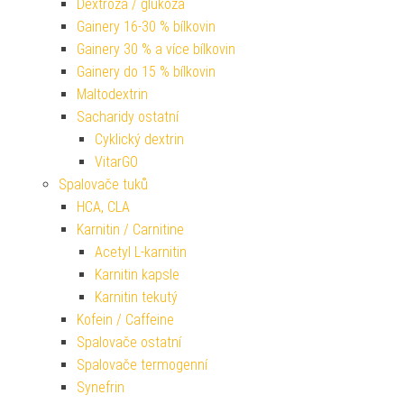
Dextróza / glukóza
Gainery 16-30 % bílkovin
Gainery 30 % a více bílkovin
Gainery do 15 % bílkovin
Maltodextrin
Sacharidy ostatní
Cyklický dextrin
VitarGO
Spalovače tuků
HCA, CLA
Karnitin / Carnitine
Acetyl L-karnitin
Karnitin kapsle
Karnitin tekutý
Kofein / Caffeine
Spalovače ostatní
Spalovače termogenní
Synefrin