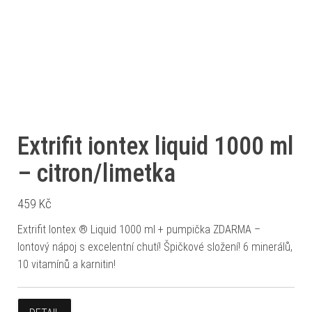
Extrifit iontex liquid 1000 ml
– citron/limetka
459
Kč
Extrifit Iontex ® Liquid 1000 ml + pumpička ZDARMA –
Iontový nápoj s excelentní chutí! Špičkové složení! 6 minerálů,
10 vitamínů a karnitin!