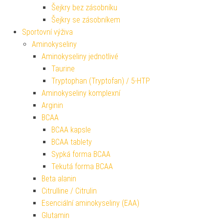
Šejkry bez zásobníku
Šejkry se zásobníkem
Sportovní výživa
Aminokyseliny
Aminokyseliny jednotlivé
Taurine
Tryptophan (Tryptofan) / 5-HTP
Aminokyseliny komplexní
Arginin
BCAA
BCAA kapsle
BCAA tablety
Sypká forma BCAA
Tekutá forma BCAA
Beta alanin
Citrulline / Citrulin
Esenciální aminokyseliny (EAA)
Glutamin