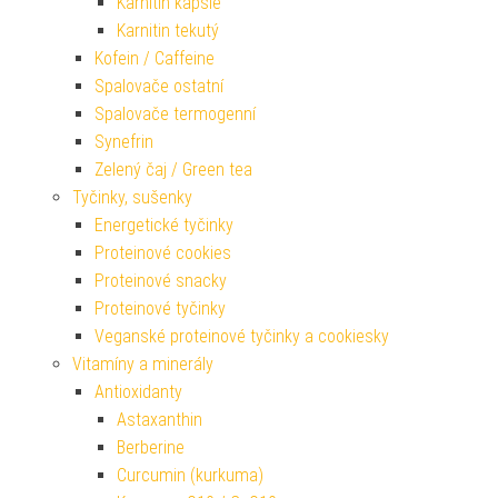
Karnitin kapsle
Karnitin tekutý
Kofein / Caffeine
Spalovače ostatní
Spalovače termogenní
Synefrin
Zelený čaj / Green tea
Tyčinky, sušenky
Energetické tyčinky
Proteinové cookies
Proteinové snacky
Proteinové tyčinky
Veganské proteinové tyčinky a cookiesky
Vitamíny a minerály
Antioxidanty
Astaxanthin
Berberine
Curcumin (kurkuma)