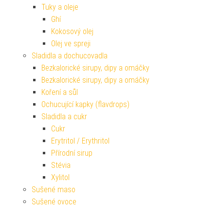
Tuky a oleje
Ghí
Kokosový olej
Olej ve spreji
Sladidla a dochucovadla
Bezkalorické sirupy, dipy a omáčky
Bezkalorické sirupy, dipy a omáčky
Koření a sůl
Ochucující kapky (flavdrops)
Sladidla a cukr
Cukr
Erytritol / Erythritol
Přírodní sirup
Stévia
Xylitol
Sušené maso
Sušené ovoce