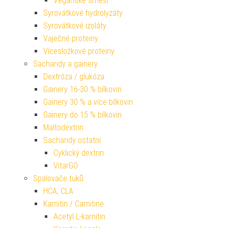
Veganské směsi
Syrovátkové hydrolyzáty
Syrovátkové izoláty
Vaječné proteiny
Vícesložkové proteiny
Sacharidy a gainery
Dextróza / glukóza
Gainery 16-30 % bílkovin
Gainery 30 % a více bílkovin
Gainery do 15 % bílkovin
Maltodextrin
Sacharidy ostatní
Cyklický dextrin
VitarGO
Spalovače tuků
HCA, CLA
Karnitin / Carnitine
Acetyl L-karnitin