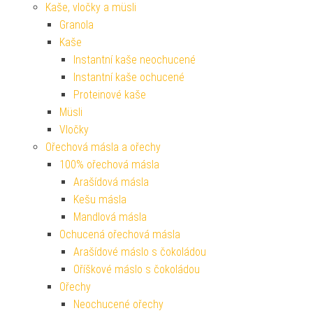
Kaše, vločky a müsli
Granola
Kaše
Instantní kaše neochucené
Instantní kaše ochucené
Proteinové kaše
Müsli
Vločky
Ořechová másla a ořechy
100% ořechová másla
Arašídová másla
Kešu másla
Mandlová másla
Ochucená ořechová másla
Arašídové máslo s čokoládou
Oříškové máslo s čokoládou
Ořechy
Neochucené ořechy