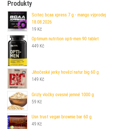
Produkty
Scitec bcaa xpress 7 g - mango výprodej
18.08.2026
19
Kč
Optimum nutrition opti-men 90 tablet
449
Kč
Jihočeské jerky hovězí natur big 60 g
149
Kč
Grizly vločky ovesné jemné 1000 g
59
Kč
Usn trust vegan brownie bar 60 g
49
Kč