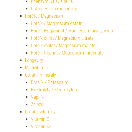
Koenzym Q10 / CoQ10
Ostropestřec mariánský
Hořčík / Magnesium
Hořčík / Magnesium ostatní
Hořčík Bisglycinát / Magnesium bisglycinate
Hořčík citrát / Magnesium citrate
Hořčík malát / Magnesium malate
Hořčík treonát / Magnesium threonate
Longevity
Multivitamin
Ostatní minerály
Draslík / Potassium
Elektrolyty / Electrolytes
Vápník
Železo
Ostatní vitamíny
Vitamin E
Vitamin K2