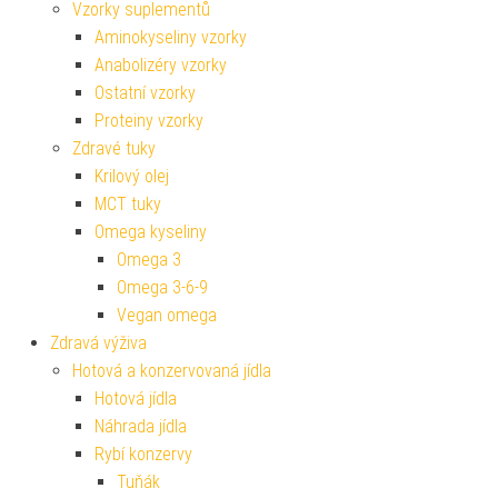
Vzorky suplementů
Aminokyseliny vzorky
Anabolizéry vzorky
Ostatní vzorky
Proteiny vzorky
Zdravé tuky
Krilový olej
MCT tuky
Omega kyseliny
Omega 3
Omega 3-6-9
Vegan omega
Zdravá výživa
Hotová a konzervovaná jídla
Hotová jídla
Náhrada jídla
Rybí konzervy
Tuňák