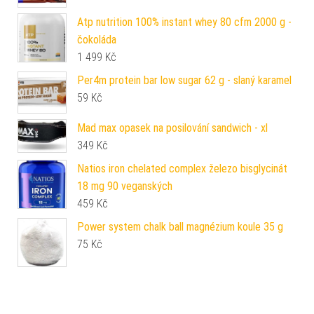
Atp nutrition 100% instant whey 80 cfm 2000 g -
čokoláda
1 499
Kč
Per4m protein bar low sugar 62 g - slaný karamel
59
Kč
Mad max opasek na posilování sandwich - xl
349
Kč
Natios iron chelated complex železo bisglycinát
18 mg 90 veganských
459
Kč
Power system chalk ball magnézium koule 35 g
75
Kč