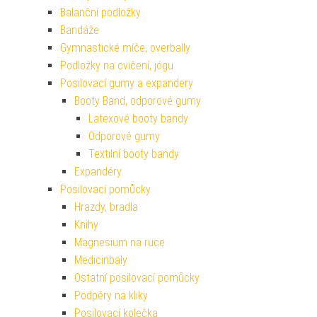
Balanční podložky
Bandáže
Gymnastické míče, overbally
Podložky na cvičení, jógu
Posilovací gumy a expandery
Booty Band, odporové gumy
Latexové booty bandy
Odporové gumy
Textilní booty bandy
Expandéry
Posilovací pomůcky
Hrazdy, bradla
Knihy
Magnesium na ruce
Medicinbaly
Ostatní posilovací pomůcky
Podpěry na kliky
Posilovací kolečka