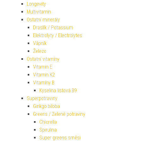
Longevity
Multivitamin
Ostatní minerály
Draslík / Potassium
Elektrolyty / Electrolytes
Vápník
Železo
Ostatní vitamíny
Vitamin E
Vitamin K2
Vitamíny B
Kyselina listová B9
Superpotraviny
Ginkgo biloba
Greens / Zelené potraviny
Chlorella
Spirulina
Super greens směsi