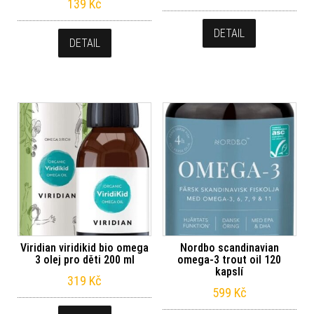
139
Kč
DETAIL
DETAIL
Viridian viridikid bio omega
Nordbo scandinavian
3 olej pro děti 200 ml
omega-3 trout oil 120
kapslí
319
Kč
599
Kč