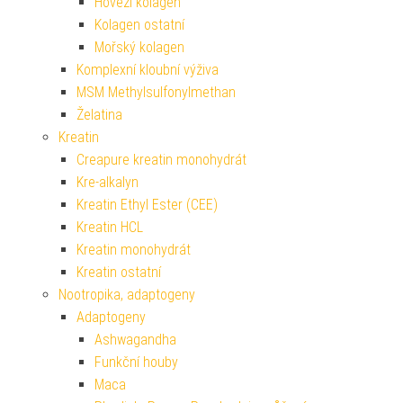
Hovězí kolagen
Kolagen ostatní
Mořský kolagen
Komplexní kloubní výživa
MSM Methylsulfonylmethan
Želatina
Kreatin
Creapure kreatin monohydrát
Kre-alkalyn
Kreatin Ethyl Ester (CEE)
Kreatin HCL
Kreatin monohydrát
Kreatin ostatní
Nootropika, adaptogeny
Adaptogeny
Ashwagandha
Funkční houby
Maca