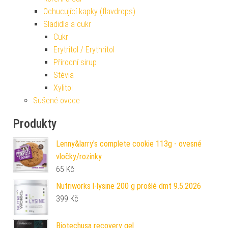
Ochucující kapky (flavdrops)
Sladidla a cukr
Cukr
Erytritol / Erythritol
Přírodní sirup
Stévia
Xylitol
Sušené ovoce
Produkty
Lenny&larry's complete cookie 113g - ovesné
vločky/rozinky
65
Kč
Nutriworks l-lysine 200 g prošlé dmt 9.5.2026
399
Kč
Biotechusa recovery gel