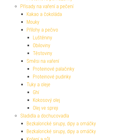
Přísady na vaření a pečení
Kakao a čokoláda
Mouky
Přílohy a pečivo
Luštěniny
Obiloviny
Těstoviny
Směsi na vaření
Proteinové palačinky
Proteinové pudinky
Tuky a oleje
Ghí
Kokosový olej
Olej ve spreji
Sladidla a dochucovadla
Bezkalorické sirupy, dipy a omáčky
Bezkalorické sirupy, dipy a omáčky
Koření a sůl