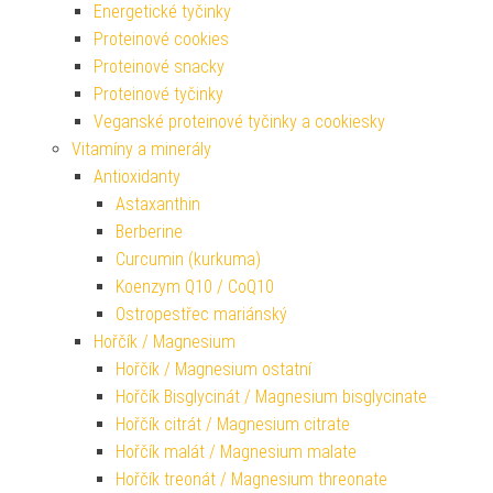
Energetické tyčinky
Proteinové cookies
Proteinové snacky
Proteinové tyčinky
Veganské proteinové tyčinky a cookiesky
Vitamíny a minerály
Antioxidanty
Astaxanthin
Berberine
Curcumin (kurkuma)
Koenzym Q10 / CoQ10
Ostropestřec mariánský
Hořčík / Magnesium
Hořčík / Magnesium ostatní
Hořčík Bisglycinát / Magnesium bisglycinate
Hořčík citrát / Magnesium citrate
Hořčík malát / Magnesium malate
Hořčík treonát / Magnesium threonate