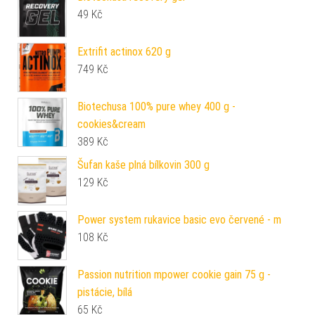
49
Kč
Extrifit actinox 620 g
749
Kč
Biotechusa 100% pure whey 400 g -
cookies&cream
389
Kč
Šufan kaše plná bílkovin 300 g
129
Kč
Power system rukavice basic evo červené - m
108
Kč
Passion nutrition mpower cookie gain 75 g -
pistácie, bílá
65
Kč