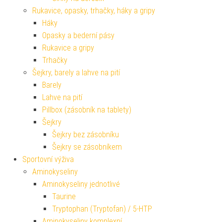
Rukavice, opasky, trhačky, háky a gripy
Háky
Opasky a bederní pásy
Rukavice a gripy
Trhačky
Šejkry, barely a lahve na pití
Barely
Lahve na pití
Pillbox (zásobník na tablety)
Šejkry
Šejkry bez zásobníku
Šejkry se zásobníkem
Sportovní výživa
Aminokyseliny
Aminokyseliny jednotlivé
Taurine
Tryptophan (Tryptofan) / 5-HTP
Aminokyseliny komplexní