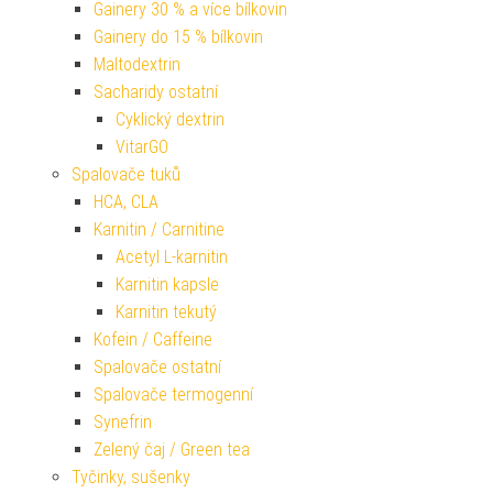
Gainery 30 % a více bílkovin
Gainery do 15 % bílkovin
Maltodextrin
Sacharidy ostatní
Cyklický dextrin
VitarGO
Spalovače tuků
HCA, CLA
Karnitin / Carnitine
Acetyl L-karnitin
Karnitin kapsle
Karnitin tekutý
Kofein / Caffeine
Spalovače ostatní
Spalovače termogenní
Synefrin
Zelený čaj / Green tea
Tyčinky, sušenky