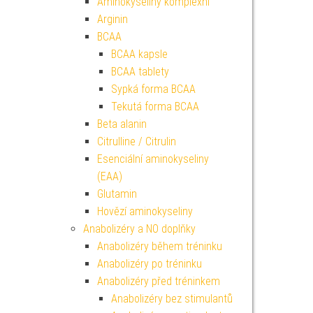
Aminokyseliny komplexní
Arginin
BCAA
BCAA kapsle
BCAA tablety
Sypká forma BCAA
Tekutá forma BCAA
Beta alanin
Citrulline / Citrulin
Esenciální aminokyseliny
(EAA)
Glutamin
Hovězí aminokyseliny
Anabolizéry a NO doplňky
Anabolizéry během tréninku
Anabolizéry po tréninku
Anabolizéry před tréninkem
Anabolizéry bez stimulantů