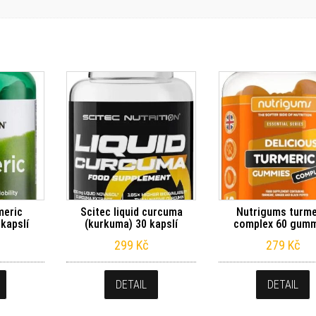
meric
Scitec liquid curcuma
Nutrigums turme
kapslí
(kurkuma) 30 kapslí
complex 60 gum
299
Kč
279
Kč
DETAIL
DETAIL