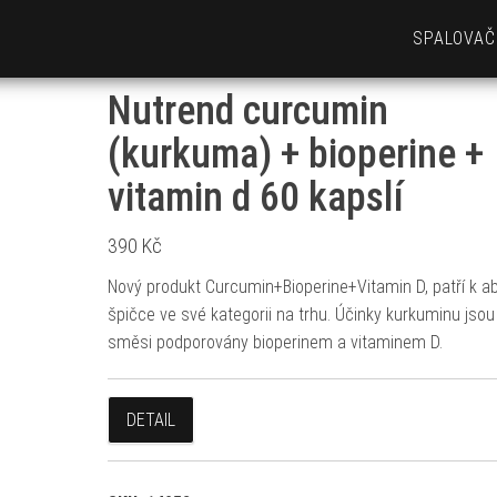
SPALOVAČ
Nutrend curcumin
(kurkuma) + bioperine +
vitamin d 60 kapslí
390
Kč
Nový produkt Curcumin+Bioperine+Vitamin D, patří k ab
špičce ve své kategorii na trhu. Účinky kurkuminu jsou
směsi podporovány bioperinem a vitaminem D.
DETAIL