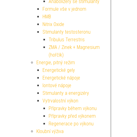
Anabolizéry se stimulanty
Formule vše v jednom
HMB
Nitrix Oxide
Stimulanty testosteronu
Tribulus Terrestris
ZMA / Zinek + Magnesium
(hořčík)
Energie, pitný režim
Energetické gely
Energetické nápoje
Iontové nápoje
Stimulanty a energizéry
Vytrvalostní výkon
Přípravky během výkonu
Přípravky před výkonem
Regenerace po výkonu
Kloubní výživa