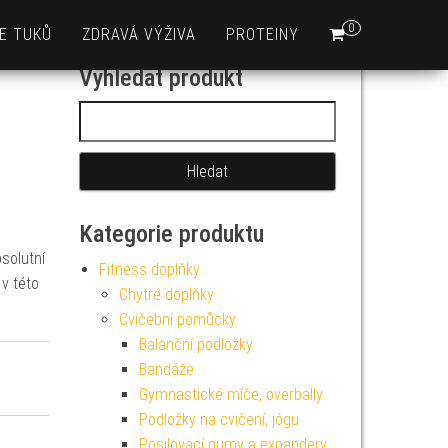
0
E TUKŮ
ZDRAVÁ VÝŽIVA
PROTEINY
Vyhledat produkt
Vyhledávání
Kategorie produktu
solutní
Fitness doplňky
 v této
Chytré doplňky
Cvičební pomůcky
Balanční podložky
Bandáže
Gymnastické míče, overbally
Podložky na cvičení, jógu
Posilovací gumy a expandery