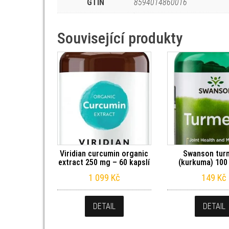
GTIN
8594014860016
Související produkty
Viridian curcumin organic
Swanson tur
extract 250 mg – 60 kapslí
(kurkuma) 100 
1 099
Kč
149
Kč
DETAIL
DETAIL