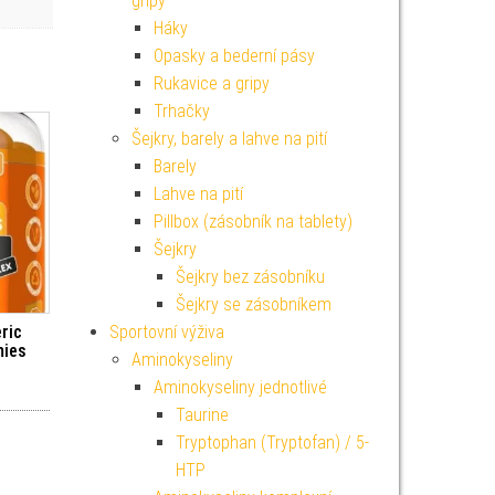
gripy
Háky
Opasky a bederní pásy
Rukavice a gripy
Trhačky
Šejkry, barely a lahve na pití
Barely
Lahve na pití
Pillbox (zásobník na tablety)
Šejkry
Šejkry bez zásobníku
Šejkry se zásobníkem
Sportovní výživa
ric
mies
Aminokyseliny
Aminokyseliny jednotlivé
Taurine
Tryptophan (Tryptofan) / 5-
HTP