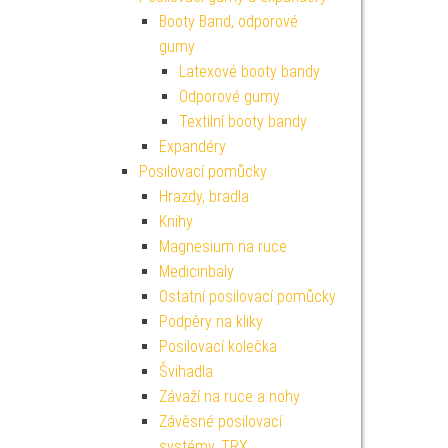
Booty Band, odporové
gumy
Latexové booty bandy
Odporové gumy
Textilní booty bandy
Expandéry
Posilovací pomůcky
Hrazdy, bradla
Knihy
Magnesium na ruce
Medicinbaly
Ostatní posilovací pomůcky
Podpěry na kliky
Posilovací kolečka
Švihadla
Závaží na ruce a nohy
Závěsné posilovací
systémy, TRX