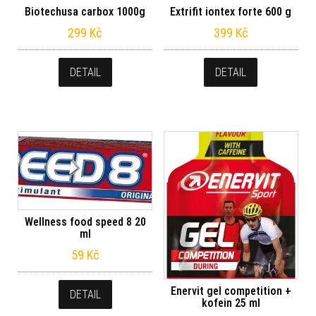
Biotechusa carbox 1000g
Extrifit iontex forte 600 g
299
Kč
399
Kč
DETAIL
DETAIL
Wellness food speed 8 20
ml
59
Kč
Enervit gel competition +
DETAIL
kofein 25 ml