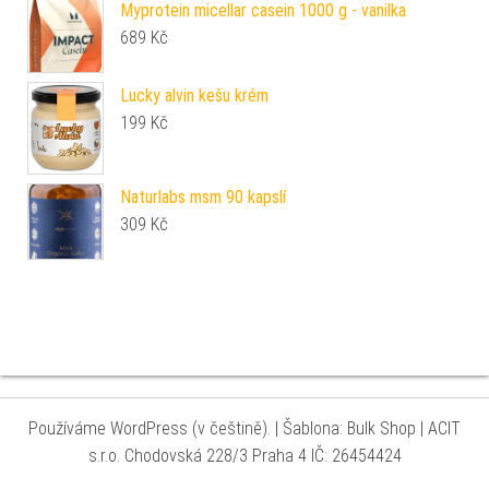
Myprotein micellar casein 1000 g - vanilka
689
Kč
Lucky alvin kešu krém
199
Kč
Naturlabs msm 90 kapslí
309
Kč
Používáme WordPress (v češtině).
|
Šablona: Bulk Shop
| ACIT
s.r.o. Chodovská 228/3 Praha 4 IČ: 26454424