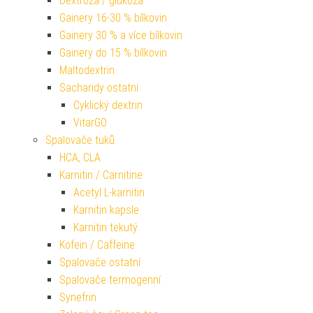
Dextróza / glukóza
Gainery 16-30 % bílkovin
Gainery 30 % a více bílkovin
Gainery do 15 % bílkovin
Maltodextrin
Sacharidy ostatní
Cyklický dextrin
VitarGO
Spalovače tuků
HCA, CLA
Karnitin / Carnitine
Acetyl L-karnitin
Karnitin kapsle
Karnitin tekutý
Kofein / Caffeine
Spalovače ostatní
Spalovače termogenní
Synefrin