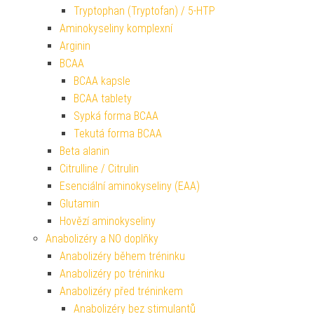
Tryptophan (Tryptofan) / 5-HTP
Aminokyseliny komplexní
Arginin
BCAA
BCAA kapsle
BCAA tablety
Sypká forma BCAA
Tekutá forma BCAA
Beta alanin
Citrulline / Citrulin
Esenciální aminokyseliny (EAA)
Glutamin
Hovězí aminokyseliny
Anabolizéry a NO doplňky
Anabolizéry během tréninku
Anabolizéry po tréninku
Anabolizéry před tréninkem
Anabolizéry bez stimulantů