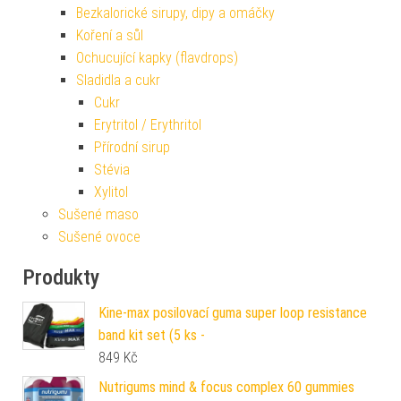
Bezkalorické sirupy, dipy a omáčky
Koření a sůl
Ochucující kapky (flavdrops)
Sladidla a cukr
Cukr
Erytritol / Erythritol
Přírodní sirup
Stévia
Xylitol
Sušené maso
Sušené ovoce
Produkty
Kine-max posilovací guma super loop resistance
band kit set (5 ks -
849
Kč
Nutrigums mind & focus complex 60 gummies