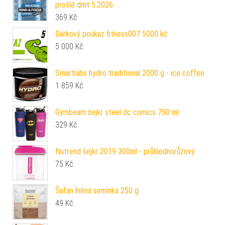
prošlé dmt 5.2026
369
Kč
Dárkový poukaz fitness007 5000 kč
5 000
Kč
Smartlabs hydro traditional 2000 g - ice coffee
1 859
Kč
Gymbeam šejkr steel dc comics 750 ml
329
Kč
Nutrend šejkr 2019 300ml - průhlednorůžový
75
Kč
Šufan lněná semínka 250 g
49
Kč