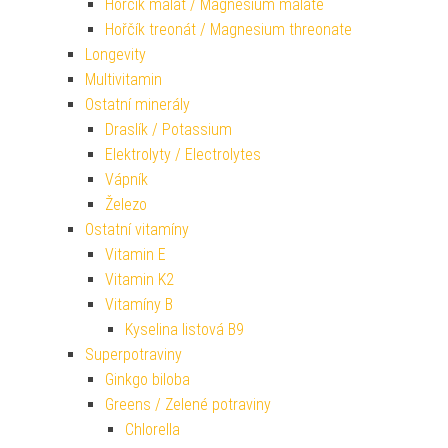
Hořčík malát / Magnesium malate
Hořčík treonát / Magnesium threonate
Longevity
Multivitamin
Ostatní minerály
Draslík / Potassium
Elektrolyty / Electrolytes
Vápník
Železo
Ostatní vitamíny
Vitamin E
Vitamin K2
Vitamíny B
Kyselina listová B9
Superpotraviny
Ginkgo biloba
Greens / Zelené potraviny
Chlorella