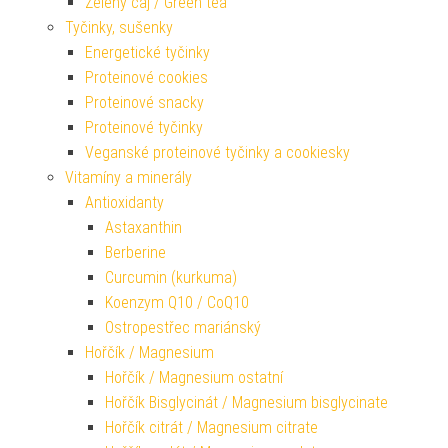
Zelený čaj / Green tea
Tyčinky, sušenky
Energetické tyčinky
Proteinové cookies
Proteinové snacky
Proteinové tyčinky
Veganské proteinové tyčinky a cookiesky
Vitamíny a minerály
Antioxidanty
Astaxanthin
Berberine
Curcumin (kurkuma)
Koenzym Q10 / CoQ10
Ostropestřec mariánský
Hořčík / Magnesium
Hořčík / Magnesium ostatní
Hořčík Bisglycinát / Magnesium bisglycinate
Hořčík citrát / Magnesium citrate