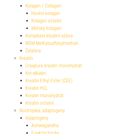
Kolagen / Collagen
Hovězí kolagen
Kolagen ostatní
Mořský kolagen
Komplexní kloubní výživa
MSM Methylsulfonylmethan
Želatina
Kreatin
Creapure kreatin monohydrát
Kre-alkalyn
Kreatin Ethyl Ester (CEE)
Kreatin HCL
Kreatin monohydrát
Kreatin ostatní
Nootropika, adaptogeny
Adaptogeny
Ashwagandha
Funkční houby