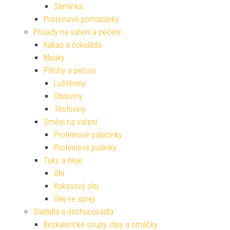
Semínka
Proteinové pomazánky
Přísady na vaření a pečení
Kakao a čokoláda
Mouky
Přílohy a pečivo
Luštěniny
Obiloviny
Těstoviny
Směsi na vaření
Proteinové palačinky
Proteinové pudinky
Tuky a oleje
Ghí
Kokosový olej
Olej ve spreji
Sladidla a dochucovadla
Bezkalorické sirupy, dipy a omáčky