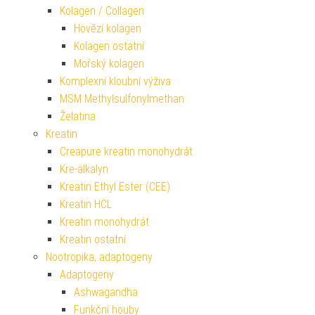
Kolagen / Collagen
Hovězí kolagen
Kolagen ostatní
Mořský kolagen
Komplexní kloubní výživa
MSM Methylsulfonylmethan
Želatina
Kreatin
Creapure kreatin monohydrát
Kre-alkalyn
Kreatin Ethyl Ester (CEE)
Kreatin HCL
Kreatin monohydrát
Kreatin ostatní
Nootropika, adaptogeny
Adaptogeny
Ashwagandha
Funkční houby