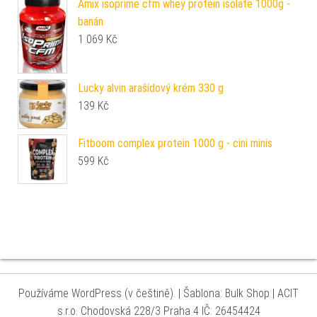
Amix isoprime cfm whey protein isolate 1000g -
banán
1 069
Kč
Lucky alvin arašídový krém 330 g
139
Kč
Fitboom complex protein 1000 g - cini minis
599
Kč
Používáme WordPress (v češtině).
|
Šablona: Bulk Shop
| ACIT
s.r.o. Chodovská 228/3 Praha 4 IČ: 26454424