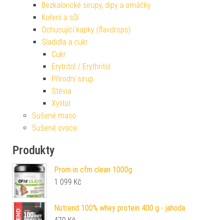
Bezkalorické sirupy, dipy a omáčky
Koření a sůl
Ochucující kapky (flavdrops)
Sladidla a cukr
Cukr
Erytritol / Erythritol
Přírodní sirup
Stévia
Xylitol
Sušené maso
Sušené ovoce
Produkty
Prom-in cfm clean 1000g
1 099
Kč
Nutrend 100% whey protein 400 g - jahoda