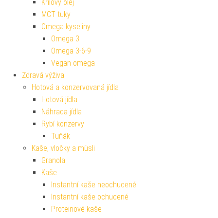
Krilový olej
MCT tuky
Omega kyseliny
Omega 3
Omega 3-6-9
Vegan omega
Zdravá výživa
Hotová a konzervovaná jídla
Hotová jídla
Náhrada jídla
Rybí konzervy
Tuňák
Kaše, vločky a müsli
Granola
Kaše
Instantní kaše neochucené
Instantní kaše ochucené
Proteinové kaše