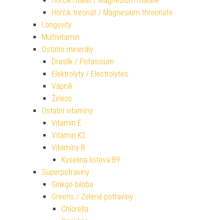
Hořčík malát / Magnesium malate
Hořčík treonát / Magnesium threonate
Longevity
Multivitamin
Ostatní minerály
Draslík / Potassium
Elektrolyty / Electrolytes
Vápník
Železo
Ostatní vitamíny
Vitamin E
Vitamin K2
Vitamíny B
Kyselina listová B9
Superpotraviny
Ginkgo biloba
Greens / Zelené potraviny
Chlorella