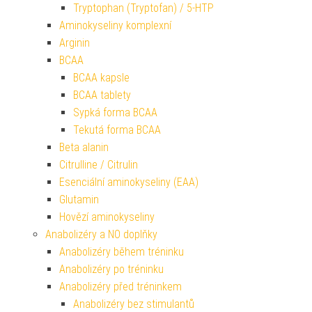
Tryptophan (Tryptofan) / 5-HTP
Aminokyseliny komplexní
Arginin
BCAA
BCAA kapsle
BCAA tablety
Sypká forma BCAA
Tekutá forma BCAA
Beta alanin
Citrulline / Citrulin
Esenciální aminokyseliny (EAA)
Glutamin
Hovězí aminokyseliny
Anabolizéry a NO doplňky
Anabolizéry během tréninku
Anabolizéry po tréninku
Anabolizéry před tréninkem
Anabolizéry bez stimulantů