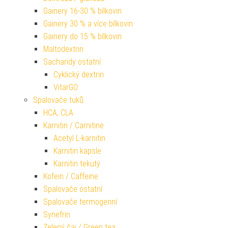
Gainery 16-30 % bílkovin
Gainery 30 % a více bílkovin
Gainery do 15 % bílkovin
Maltodextrin
Sacharidy ostatní
Cyklický dextrin
VitarGO
Spalovače tuků
HCA, CLA
Karnitin / Carnitine
Acetyl L-karnitin
Karnitin kapsle
Karnitin tekutý
Kofein / Caffeine
Spalovače ostatní
Spalovače termogenní
Synefrin
Zelený čaj / Green tea