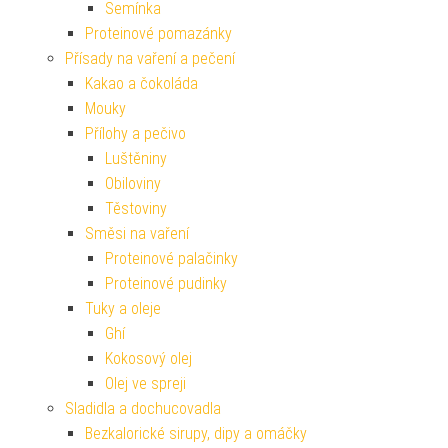
Semínka
Proteinové pomazánky
Přísady na vaření a pečení
Kakao a čokoláda
Mouky
Přílohy a pečivo
Luštěniny
Obiloviny
Těstoviny
Směsi na vaření
Proteinové palačinky
Proteinové pudinky
Tuky a oleje
Ghí
Kokosový olej
Olej ve spreji
Sladidla a dochucovadla
Bezkalorické sirupy, dipy a omáčky