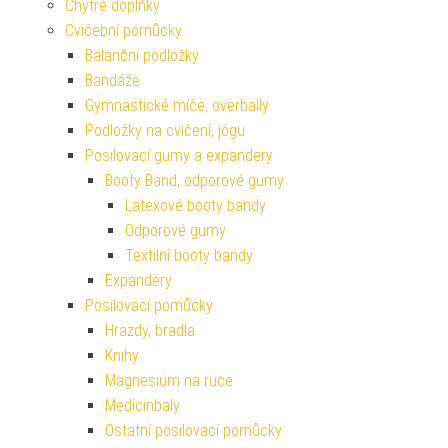
Chytré doplňky
Cvičební pomůcky
Balanční podložky
Bandáže
Gymnastické míče, overbally
Podložky na cvičení, jógu
Posilovací gumy a expandery
Booty Band, odporové gumy
Latexové booty bandy
Odporové gumy
Textilní booty bandy
Expandéry
Posilovací pomůcky
Hrazdy, bradla
Knihy
Magnesium na ruce
Medicinbaly
Ostatní posilovací pomůcky