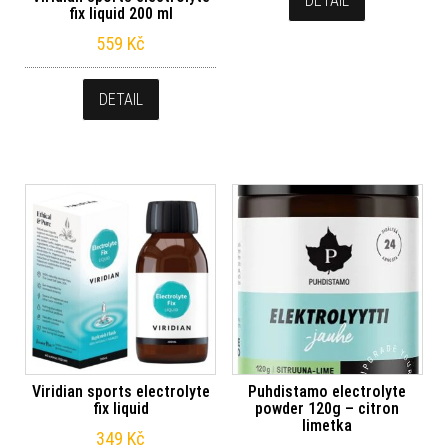
DETAIL
fix liquid 200 ml
559
Kč
DETAIL
Viridian sports electrolyte
Puhdistamo electrolyte
fix liquid
powder 120g – citron
limetka
349
Kč