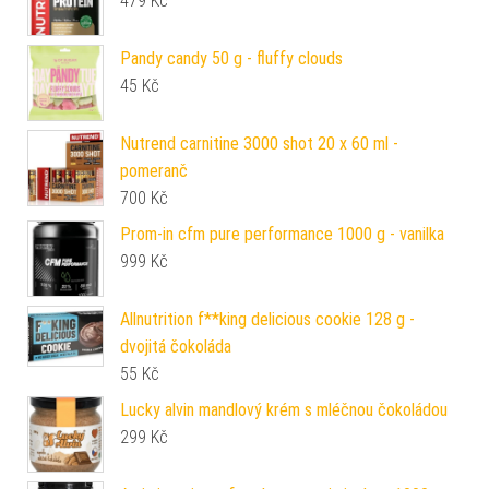
479
Kč
Pandy candy 50 g - ​fluffy clouds
45
Kč
Nutrend carnitine 3000 shot 20 x 60 ml -
pomeranč
700
Kč
Prom-in cfm pure performance 1000 g - vanilka
999
Kč
Allnutrition f**king delicious cookie 128 g -
dvojitá čokoláda
55
Kč
Lucky alvin mandlový krém s mléčnou čokoládou
299
Kč