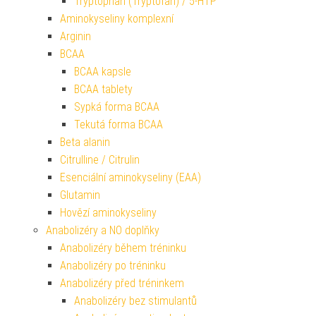
Tryptophan (Tryptofan) / 5-HTP
Aminokyseliny komplexní
Arginin
BCAA
BCAA kapsle
BCAA tablety
Sypká forma BCAA
Tekutá forma BCAA
Beta alanin
Citrulline / Citrulin
Esenciální aminokyseliny (EAA)
Glutamin
Hovězí aminokyseliny
Anabolizéry a NO doplňky
Anabolizéry během tréninku
Anabolizéry po tréninku
Anabolizéry před tréninkem
Anabolizéry bez stimulantů