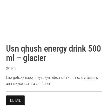
Usn qhush energy drink 500
ml – glacier
39
Kč
Energetický nápoj s vysokým obsahem kofeinu, s
vitamíny
,
aminokyselinami a ženšenem
DETAIL