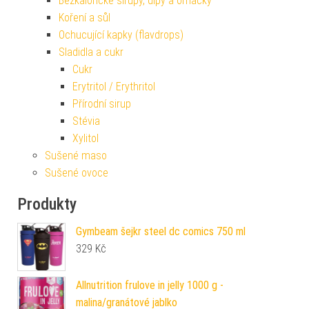
Bezkalorické sirupy, dipy a omáčky
Koření a sůl
Ochucující kapky (flavdrops)
Sladidla a cukr
Cukr
Erytritol / Erythritol
Přírodní sirup
Stévia
Xylitol
Sušené maso
Sušené ovoce
Produkty
Gymbeam šejkr steel dc comics 750 ml
329
Kč
Allnutrition frulove in jelly 1000 g -
malina/granátové jablko