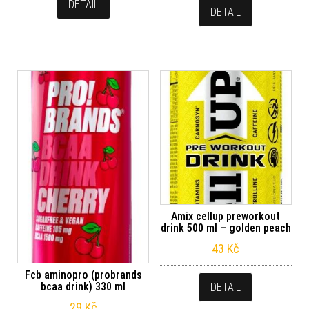
DETAIL
DETAIL
Amix cellup preworkout
drink 500 ml – golden peach
43
Kč
Fcb aminopro (probrands
bcaa drink) 330 ml
DETAIL
29
Kč