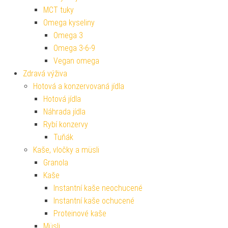
MCT tuky
Omega kyseliny
Omega 3
Omega 3-6-9
Vegan omega
Zdravá výživa
Hotová a konzervovaná jídla
Hotová jídla
Náhrada jídla
Rybí konzervy
Tuňák
Kaše, vločky a müsli
Granola
Kaše
Instantní kaše neochucené
Instantní kaše ochucené
Proteinové kaše
Müsli