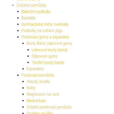
Cvičební pomůcky
Balanční podložky
Bandáže
Gymnastické míče, overbally
Podložky na cvičení, jógu
Posilovací gumy a expandery
Booty Band, odporové gumy
Latexové booty bandy
Odporové gumy
Textilní booty bandy
Expandéry
Posilovací pomůcky
Hrazdy, bradla
Knihy
Magnesium na ruce
Medicinbaly
Ostatní posilovací pomůcky
Podpěry na kliky