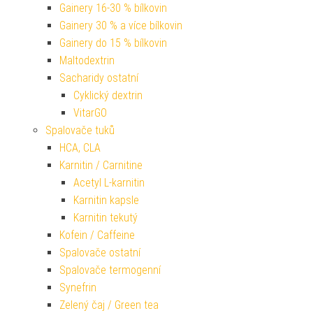
Gainery 16-30 % bílkovin
Gainery 30 % a více bílkovin
Gainery do 15 % bílkovin
Maltodextrin
Sacharidy ostatní
Cyklický dextrin
VitarGO
Spalovače tuků
HCA, CLA
Karnitin / Carnitine
Acetyl L-karnitin
Karnitin kapsle
Karnitin tekutý
Kofein / Caffeine
Spalovače ostatní
Spalovače termogenní
Synefrin
Zelený čaj / Green tea