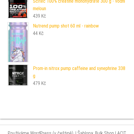
Scitec 100% creatine monohydrate 300 g - vodní
meloun
439
Kč
Nutrend pump shot 60 ml - rainbow
44
Kč
Prom-in nitrox pump caffeine and synephrine 338
g
479
Kč
Používáme WordPress (v češtině).
|
Šablona: Bulk Shop
| ACIT